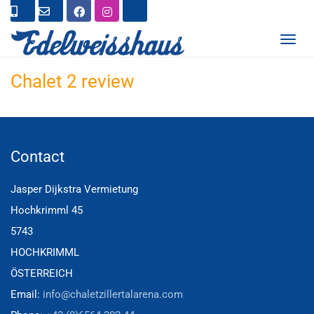
T
O
G
Chalet 2 review
G
L
E
N
A
V
I
Contact
G
A
Jasper Dijkstra Vermietung
T
I
Hochkrimml 45
O
N
5743
HOCHKRIMML
ÖSTERREICH
Email:
info@chaletzillertalarena.com